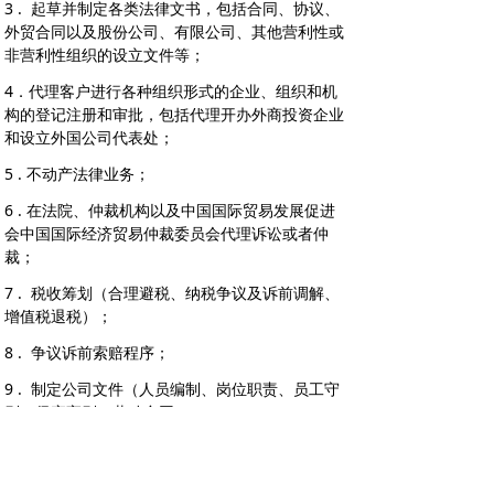
3 . 起草并制定各类法律文书，包括合同、协议、
外贸合同以及股份公司、有限公司、其他营利性或
非营利性组织的设立文件等；
4．代理客户进行各种组织形式的企业、组织和机
构的登记注册和审批，包括代理开办外商投资企业
和设立外国公司代表处；
5 . 不动产法律业务；
6 . 在法院、仲裁机构以及中国国际贸易发展促进
会中国国际经济贸易仲裁委员会代理诉讼或者仲
裁；
7 . 税收筹划（合理避税、纳税争议及诉前调解、
增值税退税）；
8 . 争议诉前索赔程序；
9 . 制定公司文件（人员编制、岗位职责、员工守
则、保密守则、劳动合同）；
10 . 在各国家机关办理各类许可证（医疗、制
药、建筑、旅游、教育等）、审批和鉴定证书；