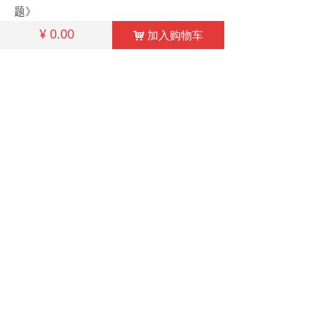
题》
《外国仲裁裁决如何在俄罗斯申请承认
¥
0.00
加入购物车
낙
和执行》
《俄罗斯联邦工商会国际商事仲裁院仲
裁规则》（翻译）
《如何避免俄罗斯客户的贸易欺诈》
《俄罗斯法律关于外国公司利润税的规
定》
《通过香港投资俄罗斯的法律问题》
相关产品