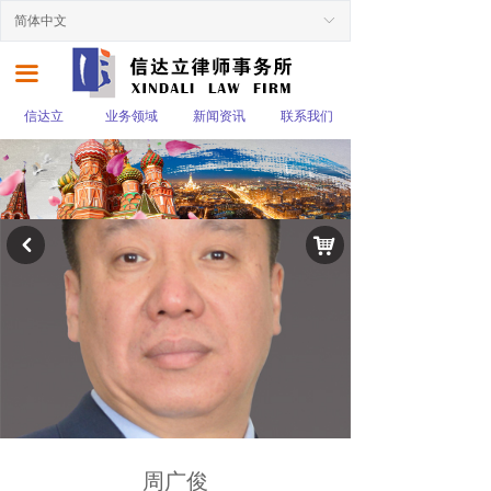
简体中文
ꀅ
끀
信达立
业务领域
新闻资讯
联系我们
낙
낒
周广俊