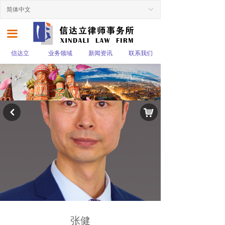
简体中文
ꀅ
끀
信达立
业务领域
新闻资讯
联系我们
낙
낒
张健