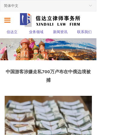
简体中文
ꀅ
끀
信达立
业务领域
新闻资讯
联系我们
中国游客涉嫌走私700万卢布在中俄边境被
捕