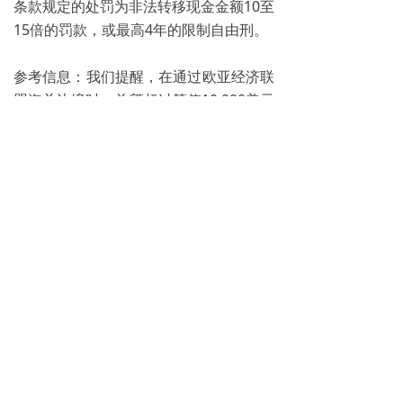
条款规定的处罚为非法转移现金金额10至
15倍的罚款，或最高4年的限制自由刑。
参考信息：我们提醒，在通过欧亚经济联
盟海关边境时，总额超过等值10,000美元
的现金必须进行书面申报。
自2022年3月2日起，暂时禁止从俄罗斯
携带超过等值10,000美元的外币现金出
境。
来源：俄罗斯联邦海关总署
©
北京市信达立律师事务所
本网站由阿里云提供云计算及安全服务