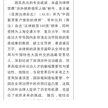
因其杰出的专业成就，余盛兴律师
荣膺“涉外律师领军人物”称号，多次被
《亚洲法律杂志》（ALB）评为“中国
最受客户推崇的律师”，常年位列《商
法》杂志“法律精英100强”榜单，同时
受聘为上海交通大学、复旦大学、华东
政法大学等国内多所顶尖法学院校的客
座或兼职教授、硕士生导师，著述逾百
万字。余律师的讲座开篇即从全球化变
局与中国特色大国外交的战略背景切
入，深刻论述了加强涉外法治建设、培
养高端涉外法治人才的极端重要性与紧
迫性。他指出，当前世界百年未有之大
变局加速演进，国际规则面临重塑，中
国在全球治理中的作用日益凸显，这既
为涉外法律人提供了历史性机遇，也提
出了前所未有的挑战。 随后，他结合
自身从政府咨询到高端商事律师的职业
经历，介绍了什么是涉外业务和走出去