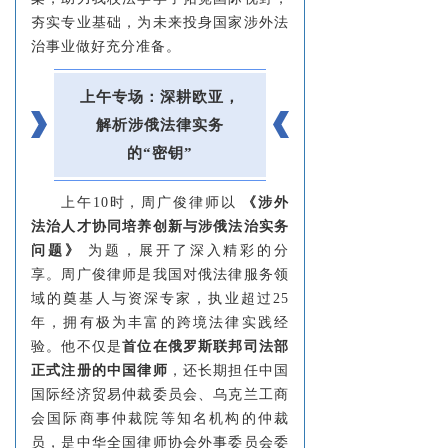
夯实专业基础，为未来投身国家涉外法
治事业做好
充分准备。
上午专场：深耕欧亚，
解析涉俄法律实务
的“密钥”
上午10时，周广俊律师以
《涉外
法治人才协同培养创新与涉俄法治实务
问题》
为题，展开了深入精彩的分
享。周广俊律师是我国对俄法律服务领
域的奠基人与资深专家，执业超过25
年，拥有极为丰富的跨境法律实践经
验。他不仅是
首位在俄罗斯联邦司法部
正式注册的中国律师
，还长期担任中国
国际经济贸易仲裁委员会、乌克兰工商
会国际商事仲裁院等知名机构的仲裁
员，是中华全国律师协会外事委员会委