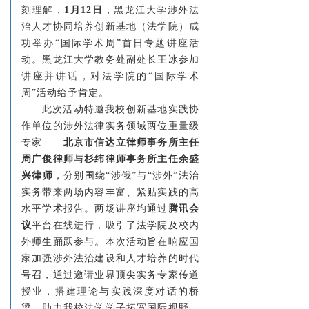
刻理解，
1月12日
，黑龙江大学涉外法
治人才协同培养创新基地（法学院）成
功举办“国际学术周”首日专题讲座活
动。黑龙江大学教务处副处长王冰参加
讲座并讲话，对法学院的“国际学术
周”活动给予肯定。
此次活动特邀我校创新基地实践协
作单位的涉外法律实务领域两位重量级
专家——
北京市信达立律师事务所主任
周广俊律师
与
杉纬律师事务所主任余盛
兴律师
，分别围绕“涉俄”与“涉外”法治
实务带来两场内容丰富、紧贴实践的高
水平学术报告。两场讲座均通过
腾讯会
议
平台在线进行，吸引了法学院及校内
外师生踊跃参与。本次活动旨在响应国
家加强涉外法治建设和人才培养的时代
号召，通过邀请业界顶尖实务专家传道
授业，搭建理论与实践深度对话的桥
梁，助力我校法学学子拓宽国际视野，