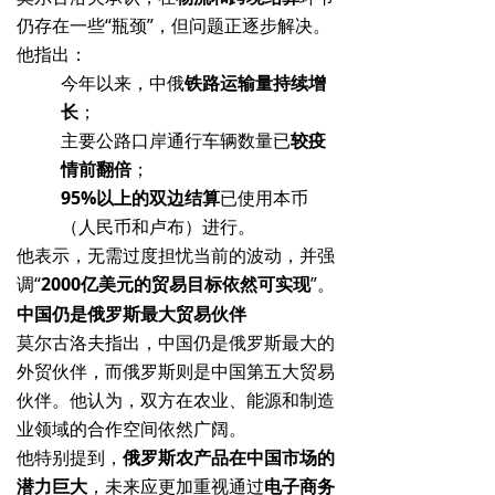
仍存在一些“瓶颈”，但问题正逐步解决。
他指出：
今年以来，中俄
铁路运输量持续增
长
；
主要公路口岸通行车辆数量已
较疫
情前翻倍
；
95%以上的双边结算
已使用本币
（人民币和卢布）进行。
他表示，无需过度担忧当前的波动，并强
调“
2000亿美元的贸易目标依然可实现
”。
中国仍是俄罗斯最大贸易伙伴
莫尔古洛夫指出，中国仍是俄罗斯最大的
外贸伙伴，而俄罗斯则是中国第五大贸易
伙伴。他认为，双方在农业、能源和制造
业领域的合作空间依然广阔。
他特别提到，
俄罗斯农产品在中国市场的
潜力巨大
，未来应更加重视通过
电子商务