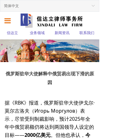
简体中文
ꀅ
끀
信达立
业务领域
新闻资讯
联系我们
俄罗斯驻华大使解释中俄贸易出现下滑的原
因
据《RBK》报道，俄罗斯驻华大使伊戈尔·
莫尔古洛夫（Игорь Моргулов）表
示，尽管受到制裁影响，预计2025年全
年中俄贸易额仍将达到两国领导人设定的
目标——
2000亿美元
。但他也承认，
今